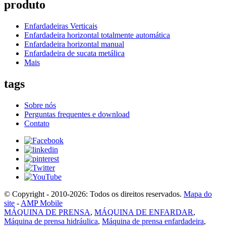
produto
Enfardadeiras Verticais
Enfardadeira horizontal totalmente automática
Enfardadeira horizontal manual
Enfardadeira de sucata metálica
Mais
tags
Sobre nós
Perguntas frequentes e download
Contato
© Copyright - 2010-2026: Todos os direitos reservados.
Mapa do
site
-
AMP Mobile
MÁQUINA DE PRENSA
,
MÁQUINA DE ENFARDAR
,
Máquina de prensa hidráulica
,
Máquina de prensa enfardadeira
,