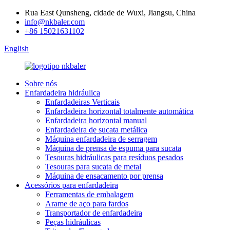
Rua East Qunsheng, cidade de Wuxi, Jiangsu, China
info@nkbaler.com
+86 15021631102
English
Sobre nós
Enfardadeira hidráulica
Enfardadeiras Verticais
Enfardadeira horizontal totalmente automática
Enfardadeira horizontal manual
Enfardadeira de sucata metálica
Máquina enfardadeira de serragem
Máquina de prensa de espuma para sucata
Tesouras hidráulicas para resíduos pesados
Tesouras para sucata de metal
Máquina de ensacamento por prensa
Acessórios para enfardadeira
Ferramentas de embalagem
Arame de aço para fardos
Transportador de enfardadeira
Peças hidráulicas