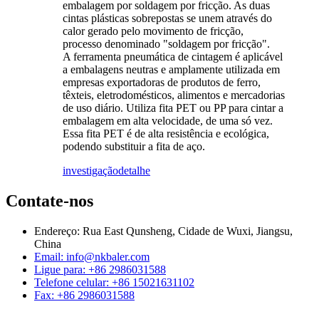
embalagem por soldagem por fricção. As duas
cintas plásticas sobrepostas se unem através do
calor gerado pelo movimento de fricção,
processo denominado "soldagem por fricção".
A ferramenta pneumática de cintagem é aplicável
a embalagens neutras e amplamente utilizada em
empresas exportadoras de produtos de ferro,
têxteis, eletrodomésticos, alimentos e mercadorias
de uso diário. Utiliza fita PET ou PP para cintar a
embalagem em alta velocidade, de uma só vez.
Essa fita PET é de alta resistência e ecológica,
podendo substituir a fita de aço.
investigação
detalhe
Contate-nos
Endereço: Rua East Qunsheng, Cidade de Wuxi, Jiangsu,
China
Email: info@nkbaler.com
Ligue para: +86 2986031588
Telefone celular: +86 15021631102
Fax: +86 2986031588