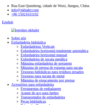
Rua East Qunsheng, cidade de Wuxi, Jiangsu, China
info@nkbaler.com
+86 15021631102
English
Sobre nós
Enfardadeira hidráulica
Enfardadeiras Verticais
Enfardadeira horizontal totalmente automática
Enfardadeira horizontal manual
Enfardadeira de sucata metálica
Máquina enfardadeira de serragem
Máquina de prensa de espuma para sucata
Tesouras hidráulicas para resíduos pesados
Tesouras para sucata de metal
Máquina de ensacamento por prensa
Acessórios para enfardadeira
Ferramentas de embalagem
Arame de aço para fardos
Transportador de enfardadeira
Peças hidráulicas