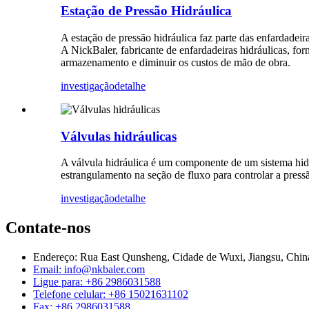
Estação de Pressão Hidráulica
A estação de pressão hidráulica faz parte das enfardadeir
A NickBaler, fabricante de enfardadeiras hidráulicas, forn
armazenamento e diminuir os custos de mão de obra.
investigação
detalhe
Válvulas hidráulicas
A válvula hidráulica é um componente de um sistema hidrá
estrangulamento na seção de fluxo para controlar a pressã
investigação
detalhe
Contate-nos
Endereço: Rua East Qunsheng, Cidade de Wuxi, Jiangsu, Chin
Email: info@nkbaler.com
Ligue para: +86 2986031588
Telefone celular: +86 15021631102
Fax: +86 2986031588