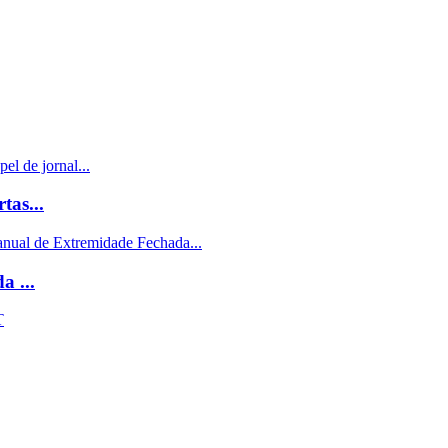
as...
 ...