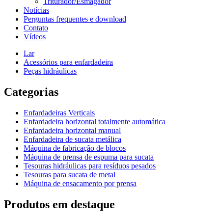
Triturador/Esmagador
Notícias
Perguntas frequentes e download
Contato
Vídeos
Lar
Acessórios para enfardadeira
Peças hidráulicas
Categorias
Enfardadeiras Verticais
Enfardadeira horizontal totalmente automática
Enfardadeira horizontal manual
Enfardadeira de sucata metálica
Máquina de fabricação de blocos
Máquina de prensa de espuma para sucata
Tesouras hidráulicas para resíduos pesados
Tesouras para sucata de metal
Máquina de ensacamento por prensa
Produtos em destaque