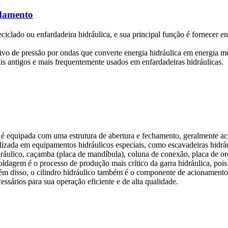
rdamento
reciclado ou enfardadeira hidráulica, e sua principal função é fornecer 
tivo de pressão por ondas que converte energia hidráulica em energia me
 antigos e mais frequentemente usados ​​em enfardadeiras hidráulicas.
 é equipada com uma estrutura de abertura e fechamento, geralmente aci
lizada em equipamentos hidráulicos especiais, como escavadeiras hidrául
idráulico, caçamba (placa de mandíbula), coluna de conexão, placa de o
oldagem é o processo de produção mais crítico da garra hidráulica, pois
Além disso, o cilindro hidráulico também é o componente de acionamento
essários para sua operação eficiente e de alta qualidade.