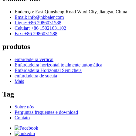
Endereço: East Qunsheng Road Wuxi City, Jiangsu, China
Email: info@nkbaler.com
Ligue: +86 2986031588
Celular: +86 15021631102
Fax: +86 2986031588
produtos
enfardadeira vertical
Enfardadeira horizontal totalmente automática
Enfardadeira Horizontal Semicheia
enfardadeira de sucata
Mais
Tag
Sobre nós
Perguntas frequentes e download
Contato