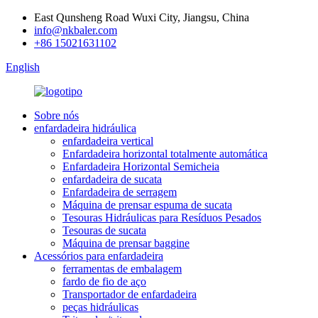
East Qunsheng Road Wuxi City, Jiangsu, China
info@nkbaler.com
+86 15021631102
English
Sobre nós
enfardadeira hidráulica
enfardadeira vertical
Enfardadeira horizontal totalmente automática
Enfardadeira Horizontal Semicheia
enfardadeira de sucata
Enfardadeira de serragem
Máquina de prensar espuma de sucata
Tesouras Hidráulicas para Resíduos Pesados
Tesouras de sucata
Máquina de prensar baggine
Acessórios para enfardadeira
ferramentas de embalagem
fardo de fio de aço
Transportador de enfardadeira
peças hidráulicas